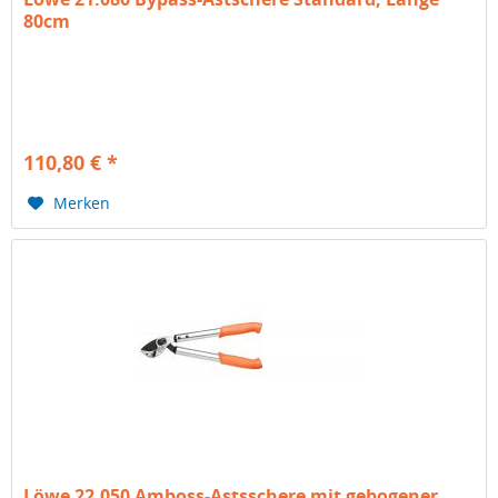
80cm
110,80 € *
Merken
Löwe 22.050 Amboss-Astsschere mit gebogener...